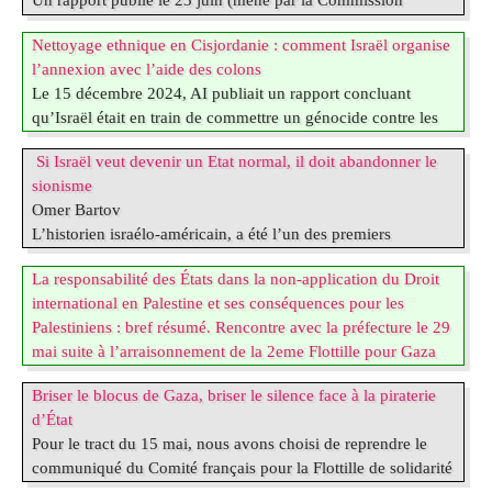
Echanges...Vente d’Artisanat Buvette...
d’enquête internationale indépendante des Nations Unies)
Salle des Fêtes
Nettoyage ethnique en Cisjordanie : comment Israël organise
conclut qu’Israël continue de prendre délibérément pour
l’annexion avec l’aide des colons
cible et de tuer des enfants palestinien·nes. Des faits qui
Le 15 décembre 2024, AI publiait un rapport concluant
constituent un génocide, des crimes de guerre et des crimes
qu’Israël était en train de commettre un génocide contre les
contre l’humanité à Gaza, ainsi que des crimes de guerre en
Palestinien.nes à Gaza. Mais à Gaza le génocide continue,
Cisjordanie occupée. Le président de la commission,
Si Israël veut devenir un Etat normal, il doit abandonner le
malgré un accord de cessez-le feu signé en octobre 2025,
Srinivasan Muralidhar, déclare que « même après le (…)
sionisme
violé quotidiennement par Israël : le nombre de morts
Omer Bartov
palestiniens tués depuis le soit-disant cessez-le feu approche
L’historien israélo-américain, a été l’un des premiers
le millier.
intellectuels à parler en 2023 de « risque de génocide »,
Le 10 juin 2026, AI publie un nouveau rapport intitulé
La responsabilité des États dans la non-application du Droit
avant de dénoncer moins de deux ans plus tard celui en
Nettoyage ethnique : comment Israël organise l’annexion
international en Palestine et ses conséquences pour les
cours. Dans son ouvrage : « Israël, une course vers l’abîme »
avec l’aide des colons. (…)
Palestiniens : bref résumé. Rencontre avec la préfecture le 29
, il étudie les dérives de ce pays, régi par une idéologie
mai suite à l’arraisonnement de la 2eme Flottille pour Gaza
ethno-nationaliste : le sionisme. Entre autres objets d’analyse
* 19eme siècle : développement du Sionisme en Angleterre *
, I l y examine l’antisémitisme et l’anti sionisme. Dès ses
Briser le blocus de Gaza, briser le silence face à la piraterie
1917 : partage du Proche Orient entre la France et
origines, le sionisme a été un mouvement de colonisation
d’État
l’Angleterre : « Déclaration Balfour » favorable à
de (…)
Pour le tract du 15 mai, nous avons choisi de reprendre le
l’établissement d’un foyer national pour le peuple juif :
communiqué du Comité français pour la Flottille de solidarité
multiples révoltes pendant 30 ans ! * 1947 : l’ONU propose
avec Gaza, la Global Sumud France : Briser le blocus de