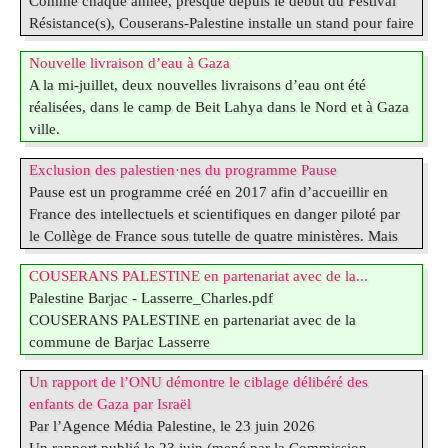
Comme chaque année, presque depuis le début du Festival
_Camp El jerjaoui (23 juillet 2026).
Résistance(s), Couserans-Palestine installe un stand pour faire
En fichier attaché, 3 courtes vidéos de ces distributions,
découvrir ses activités et vendre artisanat palestinien et livres
rendues possibles grâce à vos dons auprès de Couserans-
Nouvelle livraison d’eau à Gaza
sur l’histoire et l’actualité en Palestine occupée. Les bénéfices
Palestine. Un grand merci
A la mi-juillet, deux nouvelles livraisons d’eau ont été
réalisés retournent intégralement en Palestine et
réalisées, dans le camp de Beit Lahya dans le Nord et à Gaza
particulièrement à Gaza où nous poursuivons le financement
ville.
de distribution d’eau potable gratuite : depuis octobre 2023
En p. J quelques vidéos de cette livraison, financée grâce à
en particulier nous avons recueilli plus de 80 000€ ! Au-delà
Exclusion des palestien·nes du programme Pause
vos dons
du soutien (…)
Pause est un programme créé en 2017 afin d’accueillir en
France des intellectuels et scientifiques en danger piloté par
le Collège de France sous tutelle de quatre ministères. Mais
depuis janvier 2026, ce programme a été bloqué pour les
COUSERANS PALESTINE en partenariat avec de la...
intellectuels et scientifiques originaires de Gaza. Des
Palestine Barjac - Lasserre_Charles.pdf
palestinien·nes et plusieurs organisations ont saisi le Conseil
COUSERANS PALESTINE en partenariat avec de la
d’État. Les requérants dénoncent une décision illégale et
commune de Barjac Lasserre
discriminatoire qui viole les droits fondamentaux de
Dimanche 19 juillet à 16 h
personnes dont la vie est (…)
Un rapport de l’ONU démontre le ciblage délibéré des
Soirée de soutien à la PALESTINE
enfants de Gaza par Israël
Projection :
Par l’Agence Média Palestine, le 23 juin 2026
« La terre parle arabe ! »
Un rapport publié le 23 juin (mené par la Commission