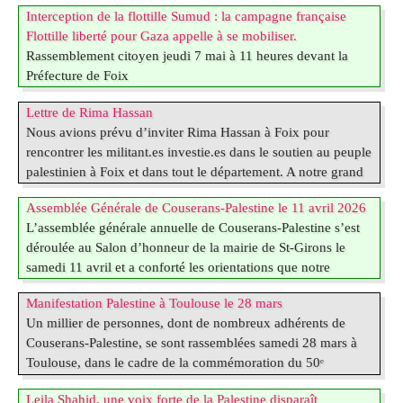
de découper la Palestine : Résolution 181 votée à une courte
Interception de la flottille Sumud : la campagne française
Gaza, briser le silence face à la piraterie d’État
majorité après pression des USA sur les Pays du Tiers-
Flottille liberté pour Gaza appelle à se mobiliser.
La bande de Gaza, territoire dévasté, subit un quasi blocus :
Monde : Leila Shahid, ambassadrice de Palestine en Europe.
Rassemblement citoyen jeudi 7 mai à 11 heures devant la
tous les jours des gazaouis meurent faute de soins, d’abris, de
* 1948 : 1ere Nakba (« désastre, catastrophe (…)
Préfecture de Foix
nourriture, une pénurie organisée par les forces d’occupation
Dans la nuit de mercredi à jeudi dernier, l’armée israélienne a
israéliennes. Face à cette situation, la société civile
Lettre de Rima Hassan
intercepté pour la 5ème fois en deux ans, plusieurs bateaux
internationale (…)
Nous avions prévu d’inviter Rima Hassan à Foix pour
appartenant à la Globala Sumud Flotilla. Le but de cette
rencontrer les militant.es investie.es dans le soutien au peuple
organisation : affréter des bateaux chargés de colis
palestinien à Foix et dans tout le département. A notre grand
alimentaires et médicaux, pour venir briser le blocus imposé
regret cette rencontre a due être annulée à la dernière minute.
par Israël sur la bande de Gaza .
Assemblée Générale de Couserans-Palestine le 11 avril 2026
Nous publions ci-dessous la lettre que nous a envoyée Rima
Cette fois encore, l’arraisonnement des navires par l’armée
L’assemblée générale annuelle de Couserans-Palestine s’est
Hassan :
israélienne est totalement (…)
déroulée au Salon d’honneur de la mairie de St-Girons le
"Je suis vraiment désolée de ne pas être parmi vous à Foix ce
samedi 11 avril et a conforté les orientations que notre
samedi 18 avril. Cette absence est liée aux récentes
association, forte de plus de 200 adhérents, porte depuis 25
révélations de Mediapart concernant des pratiques
Manifestation Palestine à Toulouse le 28 mars
ans en Ariège : pour le respect du Droit international, en
particulièrement (…)
Un millier de personnes, dont de nombreux adhérents de
particulier des résolutions de l’ONU pour l’instauration d’un
Couserans-Palestine, se sont rassemblées samedi 28 mars à
État palestinien indépendant, avec Jérusalem-Est comme
Toulouse, dans le cadre de la commémoration du 50ᵉ
capitale, dans les frontières d’avant la « guerre des six
anniversaire de la journée de la Terre : le 30 mars 1976, 6
jours », et Droit au retour (…)
Leila Shahid, une voix forte de la Palestine disparaît
Palestinien·ne·s d’Israël ont été assassiné·e·s lors d’une