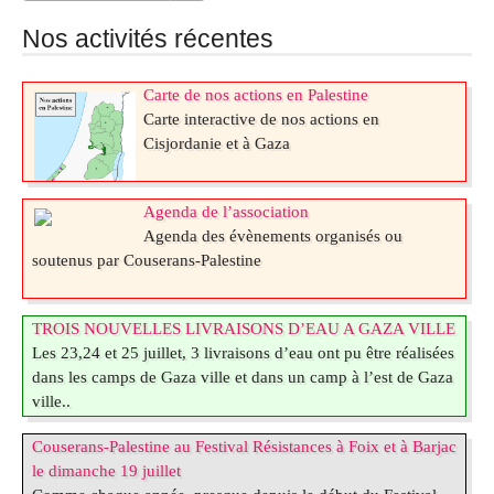
Nos activités récentes
Carte de nos actions en Palestine
Carte interactive de nos actions en
Cisjordanie et à Gaza
Agenda de l’association
Agenda des évènements organisés ou
soutenus par Couserans-Palestine
TROIS NOUVELLES LIVRAISONS D’EAU A GAZA VILLE
Les 23,24 et 25 juillet, 3 livraisons d’eau ont pu être réalisées
dans les camps de Gaza ville et dans un camp à l’est de Gaza
ville..
_Camp El Jazira( le 25 juillet )
Couserans-Palestine au Festival Résistances à Foix et à Barjac
_Camp des habitants de Beit Hanoun au quartier El Yarmouk(
le dimanche 19 juillet
le 24 juillet)