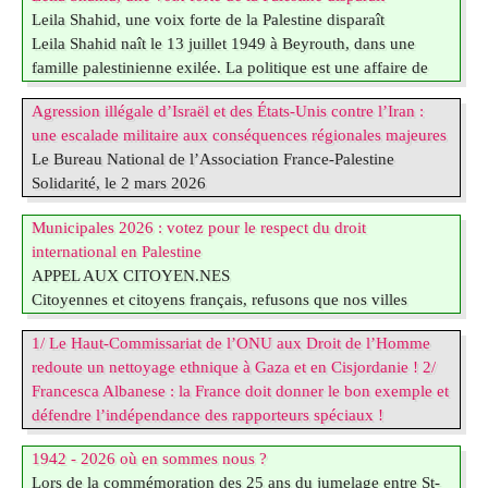
Leila Shahid, une voix forte de la Palestine disparaît
manifestation non-violente contre le vol incessant de leurs
Leila Shahid naît le 13 juillet 1949 à Beyrouth, dans une
terres par le colonialisme de peuplement.
famille palestinienne exilée. La politique est une affaire de
La politique génocidaire, colonialiste et suprémaciste du
famille : sa mère est la petite-fille du maire de Jérusalem sous
gouvernement israélien, continue de nier (…)
Agression illégale d’Israël et des États-Unis contre l’Iran :
l’Empire ottoman, son cousin Abd al-Kader al-Husseini
une escalade militaire aux conséquences régionales majeures
meurt en combattant palestinien en 1948, et son père,
Le Bureau National de l’Association France-Palestine
médecin et professeur à l’Université américaine de Beyrouth,
Solidarité, le 2 mars 2026
milite contre l’occupation israélienne. Forcée de quitter la
Depuis samedi 28 février, Israël et les États-Unis frappent
Palestine, la famille (…)
Municipales 2026 : votez pour le respect du droit
l’Iran, au risque d’embraser toute la région. Les morts se
international en Palestine
comptent déjà par centaines ; une école pour filles a été
APPEL AUX CITOYEN.NES
touchée à Minab, faisant plus d’une centaine de victimes.
Citoyennes et citoyens français, refusons que nos villes
L’Iran a riposté en ciblant des bases occidentales, notamment
soient complices de violations du droit international et des
américaine dans le Golfe et des lieux stratégiques en Israël.
1/ Le Haut-Commissariat de l’ONU aux Droit de l’Homme
droits humains en Palestine. Occupation, colonisation,
La menace d’une guerre régionale s’intensifie.
redoute un nettoyage ethnique à Gaza et en Cisjordanie ! 2/
apartheid, nettoyage ethnique, génocide : les mots sont posés
Alors (…)
Francesca Albanese : la France doit donner le bon exemple et
par l’ONU, la Cour Internationale de Justice et de
défendre l’indépendance des rapporteurs spéciaux !
nombreuses ONG internationales (Amnesty International,
1/ Le Haut-Commissariat de l’ONU aux Droit de l’Homme
MSF,...). Le droit international a statué, il est temps de passer
1942 - 2026 où en sommes nous ?
redoute un nettoyage ethnique à Gaza et en Cisjordanie ! 2/
des paroles aux actes : Nous avons un levier concret :
Lors de la commémoration des 25 ans du jumelage entre St-
Francesca Albanese : la France doit donner le bon exemple et