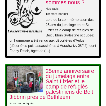
sommes nous ?
Nos tracts
1er mars
, par lusi
Lors de la commémoration des
25 ans du jumelage entre St-
Lizier et le camp de réfugiés de
Beit Jibbrin (Palestine occupée),
un hommage a été rendu aux déporté·es d’Aulus
(déporté·es puis assassiné·es à Auschwitz, 08/42), dont
Fanny Reich, âgée de (…)
25eme anniversaire
du jumelage entre
Saint-Lizier et le
camp de réfugiés
palestiniens de Beit
Jibbrin près de Bethleem
Nos communiqués