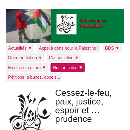
Actualités ▼
Appel à dons pour la Palestine !
BDS ▼
Documentation ▼
L’association ▼
Médias et culture ▼
Nos activités ▼
Pétitions, tribunes, appels...
Cessez-le-feu,
paix, justice,
espoir et …
prudence