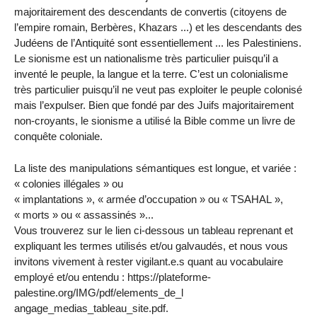
majoritairement des descendants de convertis (citoyens de
l’empire romain, Berbères, Khazars ...) et les descendants des
Judéens de l’Antiquité sont essentiellement ... les Palestiniens.
Le sionisme est un nationalisme très particulier puisqu’il a
inventé le peuple, la langue et la terre. C’est un colonialisme
très particulier puisqu’il ne veut pas exploiter le peuple colonisé
mais l’expulser. Bien que fondé par des Juifs majoritairement
non-croyants, le sionisme a utilisé la Bible comme un livre de
conquête coloniale.
La liste des manipulations sémantiques est longue, et variée :
« colonies illégales » ou
« implantations », « armée d’occupation » ou « TSAHAL »,
« morts » ou « assassinés »...
Vous trouverez sur le lien ci-dessous un tableau reprenant et
expliquant les termes utilisés et/ou galvaudés, et nous vous
invitons vivement à rester vigilant.e.s quant au vocabulaire
employé et/ou entendu : https://plateforme-
palestine.org/IMG/pdf/elements_de_l
angage_medias_tableau_site.pdf.