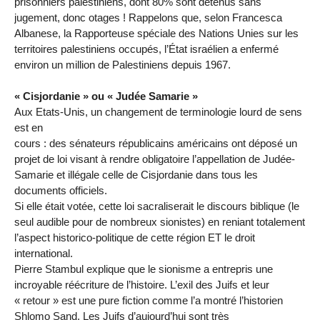
prisonniers palestiniens, dont 80% sont détenus sans
jugement, donc otages ! Rappelons que, selon Francesca
Albanese, la Rapporteuse spéciale des Nations Unies sur les
territoires palestiniens occupés, l’État israélien a enfermé
environ un million de Palestiniens depuis 1967.
« Cisjordanie » ou « Judée Samarie »
Aux Etats-Unis, un changement de terminologie lourd de sens
est en
cours : des sénateurs républicains américains ont déposé un
projet de loi visant à rendre obligatoire l’appellation de Judée-
Samarie et illégale celle de Cisjordanie dans tous les
documents officiels.
Si elle était votée, cette loi sacraliserait le discours biblique (le
seul audible pour de nombreux sionistes) en reniant totalement
l’aspect historico-politique de cette région ET le droit
international.
Pierre Stambul explique que le sionisme a entrepris une
incroyable réécriture de l’histoire. L’exil des Juifs et leur
« retour » est une pure fiction comme l’a montré l’historien
Shlomo Sand. Les Juifs d’aujourd’hui sont très