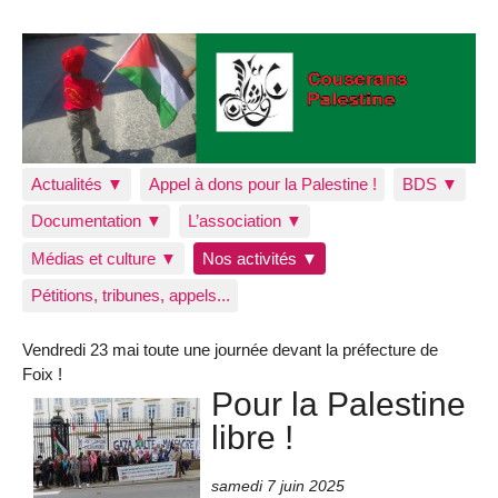
Actualités ▼
Appel à dons pour la Palestine !
BDS ▼
Documentation ▼
L’association ▼
Médias et culture ▼
Nos activités ▼
Pétitions, tribunes, appels...
Vendredi 23 mai toute une journée devant la préfecture de
Foix !
Pour la Palestine
libre !
samedi 7 juin 2025