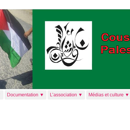
▼
Documentation ▼
L’association ▼
Médias et culture ▼