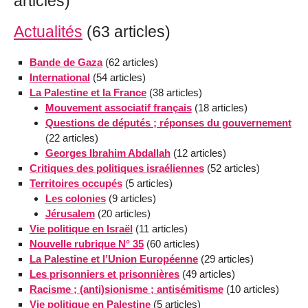
articles)
Actualités
(63 articles)
Bande de Gaza
(62 articles)
International
(54 articles)
La Palestine et la France
(38 articles)
Mouvement associatif français
(18 articles)
Questions de députés ; réponses du gouvernement
(22 articles)
Georges Ibrahim Abdallah
(12 articles)
Critiques des politiques israéliennes
(52 articles)
Territoires occupés
(5 articles)
Les colonies
(9 articles)
Jérusalem
(20 articles)
Vie politique en Israël
(11 articles)
Nouvelle rubrique N° 35
(60 articles)
La Palestine et l’Union Européenne
(29 articles)
Les prisonniers et prisonnières
(49 articles)
Racisme ; (anti)sionisme ; antisémitisme
(10 articles)
Vie politique en Palestine
(5 articles)