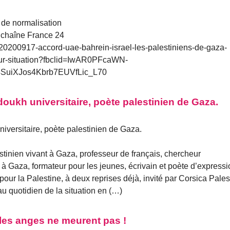
 de normalisation
 chaîne France 24
/20200917-accord-uae-bahrein-israel-les-palestiniens-de-gaza-
ur-situation?fbclid=IwAR0PFcaWN-
uiXJos4Kbrb7EUVfLic_L70
oukh universitaire, poète palestinien de Gaza.
iversitaire, poète palestinien de Gaza.
tinien vivant à Gaza, professeur de français, chercheur
 à Gaza, formateur pour les jeunes, écrivain et poète d’expressi
 pour la Palestine, à deux reprises déjà, invité par Corsica Pales
u quotidien de la situation en (…)
les anges ne meurent pas !