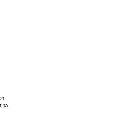
on
tina