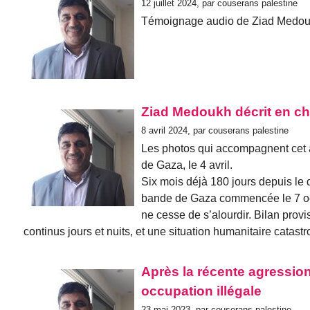
12 juillet 2024, par couserans palestine
Témoignage audio de Ziad Medo
Ziad Medoukh décrit en ch
8 avril 2024, par couserans palestine
Les photos qui accompagnent cet a
de Gaza, le 4 avril.
Six mois déjà 180 jours depuis le d
bande de Gaza commencée le 7 octo
ne cesse de s’alourdir. Bilan pro
continus jours et nuits, et une situation humanitaire catast
Après la récente agression
occupation illégale
23 mai 2023, par couserans palestine