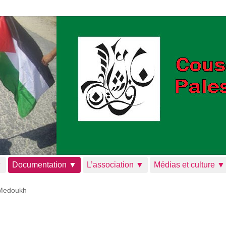
▼
Documentation ▼
L’association ▼
Médias et culture ▼
 Medoukh