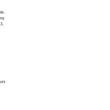
te,
inq
3,
eurs