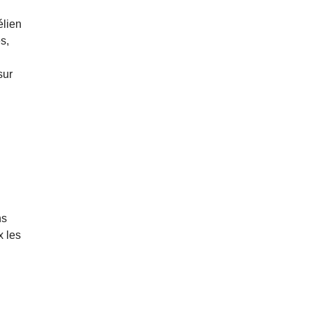
élien
s,
sur
ns
x les