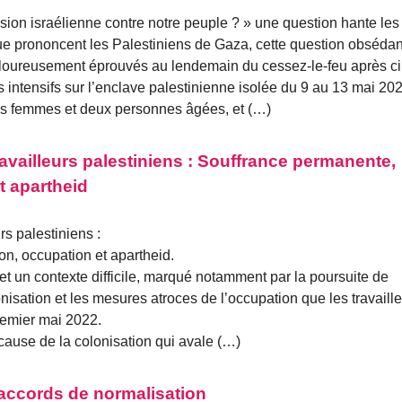
ion israélienne contre notre peuple ? » une question hante les
que prononcent les Palestiniens de Gaza, cette question obsédan
uloureusement éprouvés au lendemain du cessez-le-feu après c
intensifs sur l’enclave palestinienne isolée du 9 au 13 mai 202
trois femmes et deux personnes âgées, et (…)
ravailleurs palestiniens : Souffrance permanente,
t apartheid
rs palestiniens :
n, occupation et apartheid.
et un contexte difficile, marqué notamment par la poursuite de
onisation et les mesures atroces de l’occupation que les travaill
premier mai 2022.
 cause de la colonisation qui avale (…)
 accords de normalisation