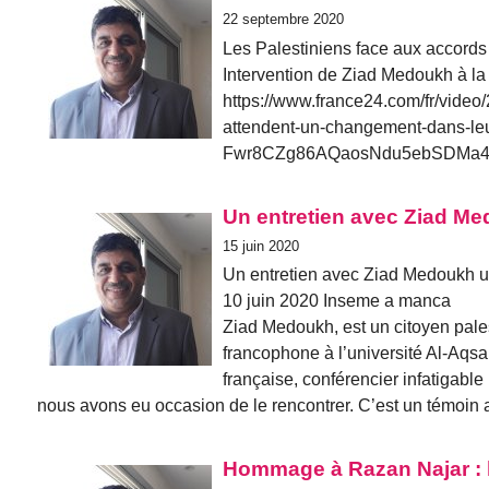
22 septembre 2020
Les Palestiniens face aux accords
Intervention de Ziad Medoukh à la
https://www.france24.com/fr/video
attendent-un-changement-dans-le
Fwr8CZg86AQaosNdu5ebSDMa4S
Un entretien avec Ziad Med
15 juin 2020
Un entretien avec Ziad Medoukh un
10 juin 2020 Inseme a manca
Ziad Medoukh, est un citoyen pales
francophone à l’université Al-Aqsa
française, conférencier infatigable
nous avons eu occasion de le rencontrer. C’est un témoin a
Hommage à Razan Najar : 