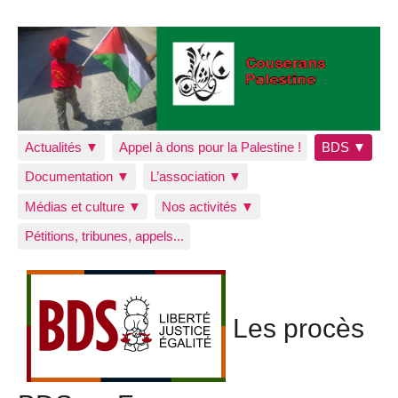
Actualités ▼
Appel à dons pour la Palestine !
BDS ▼
Documentation ▼
L’association ▼
Médias et culture ▼
Nos activités ▼
Pétitions, tribunes, appels...
Les procès