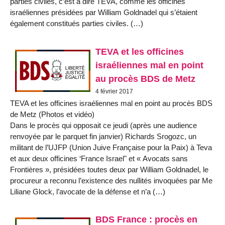
parties civiles, c’est à dire TEVA, comme les officines
israéliennes présidées par William Goldnadel qui s’étaient
également constitués parties civiles. (…)
TEVA et les officines
israéliennes mal en point
au procès BDS de Metz
4 février 2017
TEVA et les officines israéliennes mal en point au procès BDS
de Metz (Photos et vidéo)
Dans le procès qui opposait ce jeudi (après une audience
renvoyée par le parquet fin janvier) Richards Srogozc, un
militant de l’UJFP (Union Juive Française pour la Paix) à Teva
et aux deux officines ‘France Israel" et « Avocats sans
Frontières », présidées toutes deux par William Goldnadel, le
procureur a reconnu l’existence des nullités invoquées par Me
Liliane Glock, l’avocate de la défense et n’a (…)
BDS France : procès en