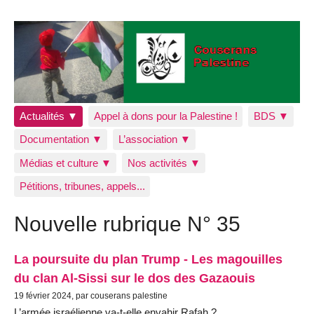
Actualités ▼
Appel à dons pour la Palestine !
BDS ▼
Documentation ▼
L’association ▼
Médias et culture ▼
Nos activités ▼
Pétitions, tribunes, appels...
Nouvelle rubrique N° 35
La poursuite du plan Trump - Les magouilles
du clan Al-Sissi sur le dos des Gazaouis
19 février 2024, par couserans palestine
L’armée israélienne va-t-elle envahir Rafah ?