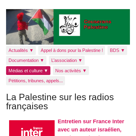
Actualités ▼
Appel à dons pour la Palestine !
BDS ▼
Documentation ▼
L’association ▼
Médias et culture ▼
Nos activités ▼
Pétitions, tribunes, appels...
La Palestine sur les radios
françaises
Entretien sur France Inter
avec un auteur israélien,