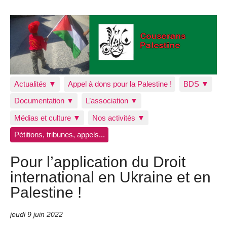
Actualités ▼
Appel à dons pour la Palestine !
BDS ▼
Documentation ▼
L’association ▼
Médias et culture ▼
Nos activités ▼
Pétitions, tribunes, appels...
Pour l’application du Droit
international en Ukraine et en
Palestine !
jeudi 9 juin 2022