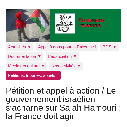
Actualités ▼
Appel à dons pour la Palestine !
BDS ▼
Documentation ▼
L’association ▼
Médias et culture ▼
Nos activités ▼
Pétitions, tribunes, appels...
Pétition et appel à action / Le
gouvernement israélien
s’acharne sur Salah Hamouri :
la France doit agir