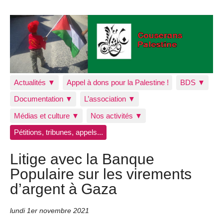
Actualités ▼
Appel à dons pour la Palestine !
BDS ▼
Documentation ▼
L’association ▼
Médias et culture ▼
Nos activités ▼
Pétitions, tribunes, appels...
Litige avec la Banque
Populaire sur les virements
d’argent à Gaza
lundi 1er novembre 2021