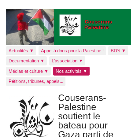
Actualités ▼
Appel à dons pour la Palestine !
BDS ▼
Documentation ▼
L’association ▼
Médias et culture ▼
Nos activités ▼
Pétitions, tribunes, appels...
Couserans-
Palestine
soutient le
bateau pour
Gaza parti de