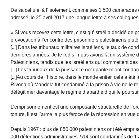
De sa cellule, à l’isolement, comme ses 1 500 camarades e
adressé, le 25 avril 2017 une longue lettre à ses collègues
« Si vous recevez cette lettre, c’est qu’Israël a décidé de 
provocation à l’encontre des prisonniers palestiniens plutô
[...] Dans les tribunaux militaires israéliens, le taux de 
dernières années. Je le redis : nous avons là un système d’a
Palestiniens, tandis que les Israéliens qui commettent des 
[...] Les tribunaux de la puissance occupante m’ont condamn
[...]Au cours de l’histoire, dans le monde entier, cela a été 
Rivona où Mandela fut condamné à la prison à vie ne le rend
délégitimer davantage le régime d’apartheid qui le poursuivai
L’emprisonnement est une composante structurelle de l’ord
torture, il est l’arme la plus féroce de la répression en vue d
Depuis 1967 : plus de 850 000 palestiniens ont été empri
000 détentions administratives. 514 sont condamnés de 1 à 6