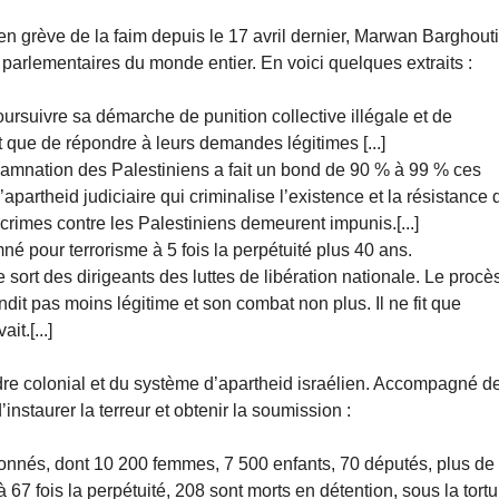
n grève de la faim depuis le 17 avril dernier, Marwan Barghouti
 parlementaires du monde entier. En voici quelques extraits :
poursuivre sa démarche de punition collective illégale et de
t que de répondre à leurs demandes légitimes [...]
condamnation des Palestiniens a fait un bond de 90 % à 99 % ces
partheid judiciaire qui criminalise l’existence et la résistance 
crimes contre les Palestiniens demeurent impunis.[...]
é pour terrorisme à 5 fois la perpétuité plus 40 ans.
le sort des dirigeants des luttes de libération nationale. Le procè
it pas moins légitime et son combat non plus. Il ne fit que
t.[...]
re colonial et du système d’apartheid israélien. Accompagné de
’instaurer la terreur et obtenir la soumission :
sonnés, dont 10 200 femmes, 7 500 enfants, 70 députés, plus de
7 fois la perpétuité, 208 sont morts en détention, sous la tortu