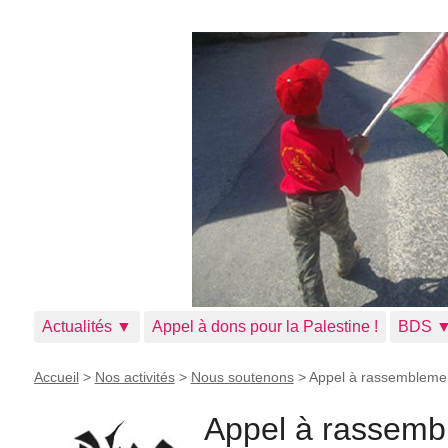
Actualités ▼
Appel à dons pour la Palestine !
BDS 
Accueil
>
Nos activités
>
Nous soutenons
>
Appel à rassemblement
Appel à rassembl