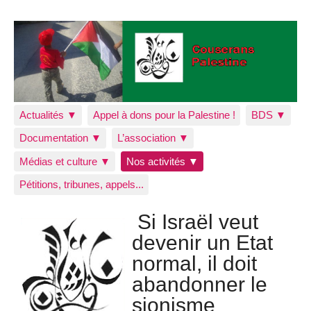
Actualités ▼
Appel à dons pour la Palestine !
BDS ▼
Documentation ▼
L’association ▼
Médias et culture ▼
Nos activités ▼
Pétitions, tribunes, appels...
Si Israël veut
devenir un Etat
normal, il doit
abandonner le
sionisme