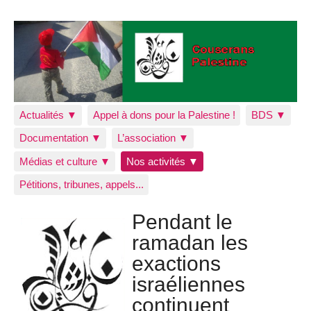
Actualités ▼
Appel à dons pour la Palestine !
BDS ▼
Documentation ▼
L’association ▼
Médias et culture ▼
Nos activités ▼
Pétitions, tribunes, appels...
Pendant le
ramadan les
exactions
israéliennes
continuent