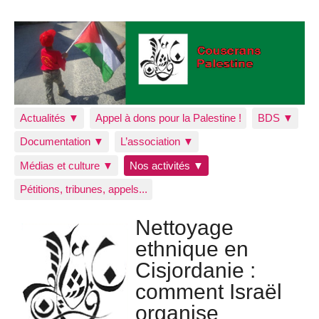
Actualités ▼
Appel à dons pour la Palestine !
BDS ▼
Documentation ▼
L’association ▼
Médias et culture ▼
Nos activités ▼
Pétitions, tribunes, appels...
Nettoyage
ethnique en
Cisjordanie :
comment Israël
organise