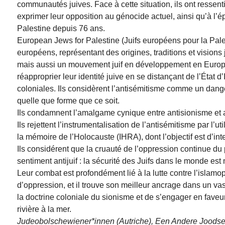
communautés juives. Face à cette situation, ils ont ressent
exprimer leur opposition au génocide actuel, ainsi qu’à l’ép
Palestine depuis 76 ans.
European Jews for Palestine (Juifs européens pour la Palest
européens, représentant des origines, traditions et visions 
mais aussi un mouvement juif en développement en Europe, f
réapproprier leur identité juive en se distançant de l’État d
coloniales. Ils considèrent l’antisémitisme comme un danger
quelle que forme que ce soit.
Ils condamnent l’amalgame cynique entre antisionisme et 
Ils rejettent l’instrumentalisation de l’antisémitisme par l’ut
la mémoire de l’Holocauste (IHRA), dont l’objectif est d’inter
Ils considérent que la cruauté de l’oppression continue du
sentiment antijuif : la sécurité des Juifs dans le monde est
Leur combat est profondément lié à la lutte contre l’islamo
d’oppression, et il trouve son meilleur ancrage dans un va
la doctrine coloniale du sionisme et de s’engager en faveur 
rivière à la mer.
Judeobolschewiener*innen (Autriche), Een Andere Joodse 