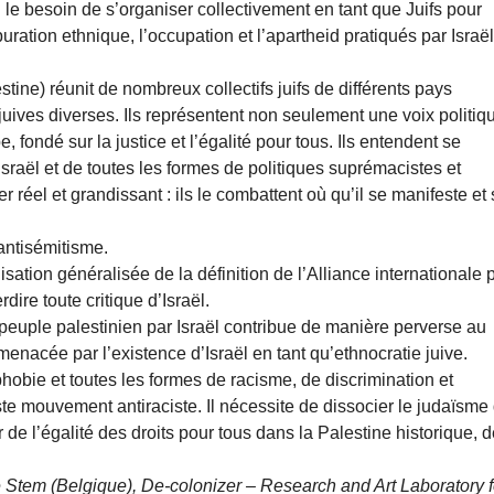
i le besoin de s’organiser collectivement en tant que Juifs pour
uration ethnique, l’occupation et l’apartheid pratiqués par Israë
ine) réunit de nombreux collectifs juifs de différents pays
juives diverses. Ils représentent non seulement une voix politiq
ondé sur la justice et l’égalité pour tous. Ils entendent se
’Israël et de toutes les formes de politiques suprémacistes et
 réel et grandissant : ils le combattent où qu’il se manifeste et
antisémitisme.
ilisation généralisée de la définition de l’Alliance internationale 
dire toute critique d’Israël.
 peuple palestinien par Israël contribue de manière perverse au
 menacée par l’existence d’Israël en tant qu’ethnocratie juive.
phobie et toutes les formes de racisme, de discrimination et
ste mouvement antiraciste. Il nécessite de dissocier le judaïsme
de l’égalité des droits pour tous dans la Palestine historique, d
Stem (Belgique), De-colonizer – Research and Art Laboratory f