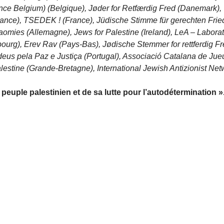
nce Belgium) (Belgique), Jøder for Retfærdig Fred (Danemark),
France), TSEDEK ! (France), Jüdische Stimme für gerechten Fri
omies (Allemagne), Jews for Palestine (Ireland), LeA – Laborat
mbourg), Erev Rav (Pays-Bas), Jødische Stemmer for rettferdig F
udeus pela Paz e Justiça (Portugal), Associació Catalana de Jueu
estine (Grande-Bretagne), International Jewish Antizionist Net
euple palestinien et de sa lutte pour l’autodétermination »