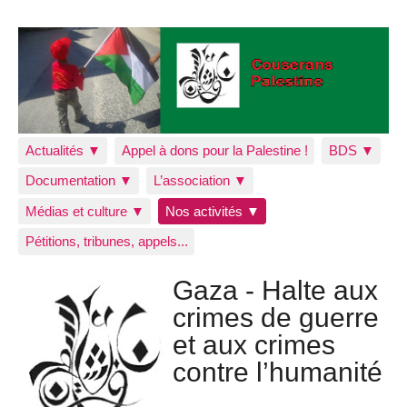
Actualités ▼
Appel à dons pour la Palestine !
BDS ▼
Documentation ▼
L’association ▼
Médias et culture ▼
Nos activités ▼
Pétitions, tribunes, appels...
Gaza - Halte aux
crimes de guerre
et aux crimes
contre l’humanité