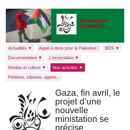
Actualités ▼
Appel à dons pour la Palestine !
BDS ▼
Documentation ▼
L’association ▼
Médias et culture ▼
Nos activités ▼
Pétitions, tribunes, appels...
Gaza, fin avril, le
projet d’une
nouvelle
ministation se
précise