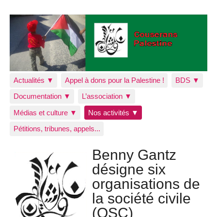
Actualités ▼
Appel à dons pour la Palestine !
BDS ▼
Documentation ▼
L’association ▼
Médias et culture ▼
Nos activités ▼
Pétitions, tribunes, appels...
Benny Gantz
désigne six
organisations de
la société civile
(OSC)