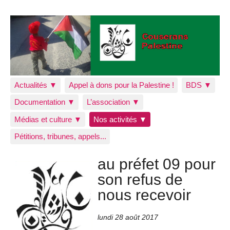
Actualités ▼
Appel à dons pour la Palestine !
BDS ▼
Documentation ▼
L’association ▼
Médias et culture ▼
Nos activités ▼
Pétitions, tribunes, appels...
au préfet 09 pour
son refus de
nous recevoir
lundi 28 août 2017