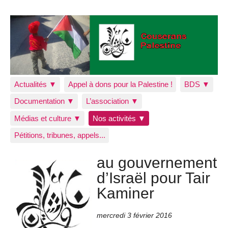
Actualités ▼
Appel à dons pour la Palestine !
BDS ▼
Documentation ▼
L’association ▼
Médias et culture ▼
Nos activités ▼
Pétitions, tribunes, appels...
au gouvernement
d’Israël pour Tair
Kaminer
mercredi 3 février 2016