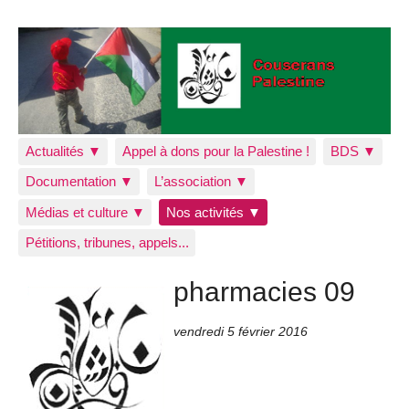
Actualités ▼
Appel à dons pour la Palestine !
BDS ▼
Documentation ▼
L’association ▼
Médias et culture ▼
Nos activités ▼
Pétitions, tribunes, appels...
pharmacies 09
vendredi 5 février 2016