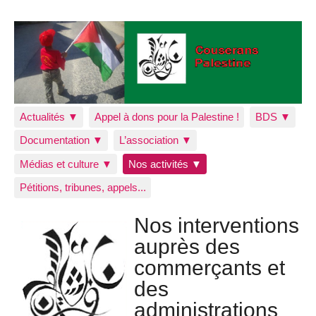
Actualités ▼
Appel à dons pour la Palestine !
BDS ▼
Documentation ▼
L’association ▼
Médias et culture ▼
Nos activités ▼
Pétitions, tribunes, appels...
Nos interventions
auprès des
commerçants et
des
administrations