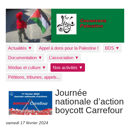
Actualités ▼
Appel à dons pour la Palestine !
BDS ▼
Documentation ▼
L’association ▼
Médias et culture ▼
Nos activités ▼
Pétitions, tribunes, appels...
Journée
nationale d’action
boycott Carrefour
samedi 17 février 2024