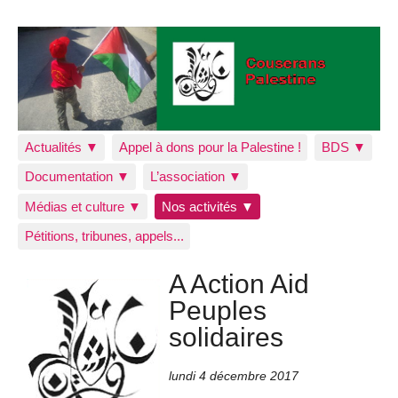
Actualités ▼
Appel à dons pour la Palestine !
BDS ▼
Documentation ▼
L’association ▼
Médias et culture ▼
Nos activités ▼
Pétitions, tribunes, appels...
A Action Aid
Peuples
solidaires
lundi 4 décembre 2017