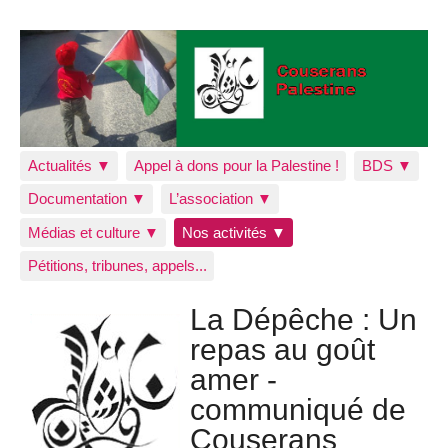
Actualités ▼
Appel à dons pour la Palestine !
BDS ▼
Documentation ▼
L’association ▼
Médias et culture ▼
Nos activités ▼
Pétitions, tribunes, appels...
La Dépêche : Un
repas au goût
amer -
communiqué de
Couserans