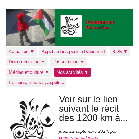
Actualités ▼
Appel à dons pour la Palestine !
BDS ▼
Documentation ▼
L’association ▼
Médias et culture ▼
Nos activités ▼
Pétitions, tribunes, appels...
Voir sur le lien
suivant le récit
des 1200 km à...
jeudi 12 septembre 2024
,
par
couserans palestine