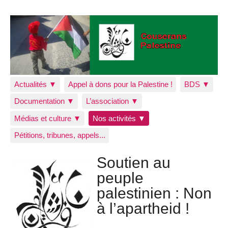
Actualités ▼
Appel à dons pour la Palestine !
BDS ▼
Documentation ▼
L’association ▼
Médias et culture ▼
Nos activités ▼
Pétitions, tribunes, appels...
Soutien au
peuple
palestinien : Non
à l’apartheid !