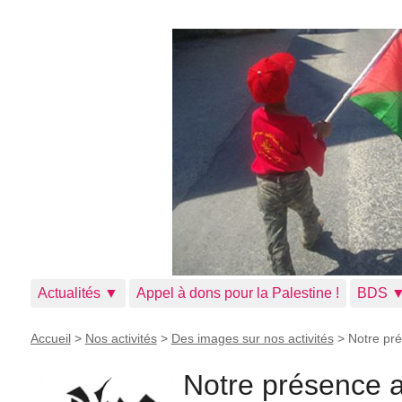
Actualités ▼
Appel à dons pour la Palestine !
BDS 
Accueil
>
Nos activités
>
Des images sur nos activités
>
Notre pr
Notre présence a