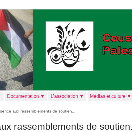
▼
Documentation ▼
L’association ▼
Médias et culture ▼
ésence aux rassemblements de soutien...
ux rassemblements de soutien.