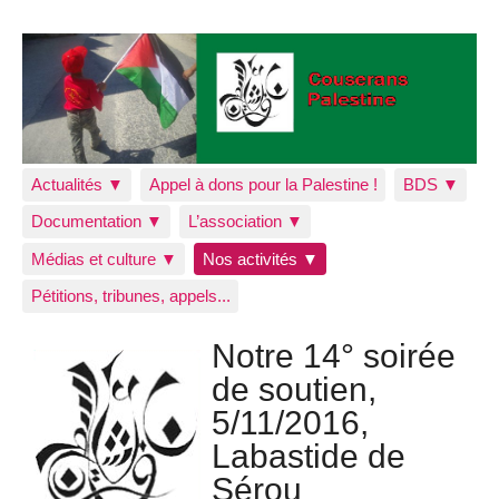
Actualités ▼
Appel à dons pour la Palestine !
BDS ▼
Documentation ▼
L’association ▼
Médias et culture ▼
Nos activités ▼
Pétitions, tribunes, appels...
Notre 14° soirée
de soutien,
5/11/2016,
Labastide de
Sérou