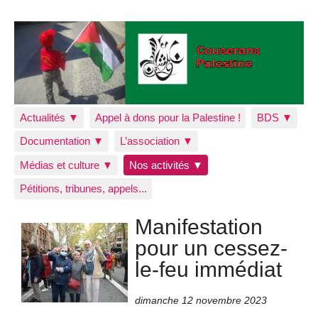
Actualités ▼
Appel à dons pour la Palestine !
BDS ▼
Documentation ▼
L’association ▼
Médias et culture ▼
Nos activités ▼
Pétitions, tribunes, appels...
Manifestation
pour un cessez-
le-feu immédiat
dimanche 12 novembre 2023