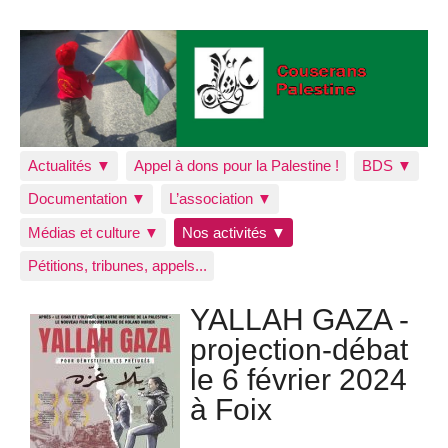
Actualités ▼
Appel à dons pour la Palestine !
BDS ▼
Documentation ▼
L’association ▼
Médias et culture ▼
Nos activités ▼
Pétitions, tribunes, appels...
YALLAH GAZA -
projection-débat
le 6 février 2024
à Foix