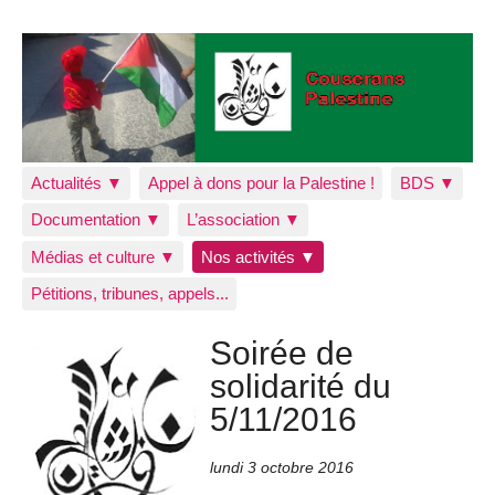
Actualités ▼
Appel à dons pour la Palestine !
BDS ▼
Documentation ▼
L’association ▼
Médias et culture ▼
Nos activités ▼
Pétitions, tribunes, appels...
Soirée de
solidarité du
5/11/2016
lundi 3 octobre 2016