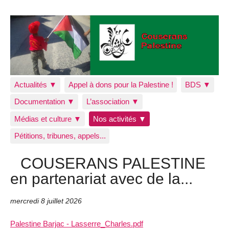
Actualités ▼
Appel à dons pour la Palestine !
BDS ▼
Documentation ▼
L’association ▼
Médias et culture ▼
Nos activités ▼
Pétitions, tribunes, appels...
COUSERANS PALESTINE
en partenariat avec de la...
mercredi 8 juillet 2026
Palestine Barjac - Lasserre_Charles.pdf