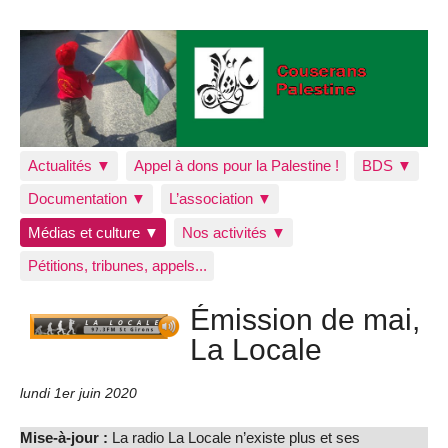
Actualités ▼
Appel à dons pour la Palestine !
BDS ▼
Documentation ▼
L’association ▼
Médias et culture ▼
Nos activités ▼
Pétitions, tribunes, appels...
Émission de mai,
La Locale
lundi 1er juin 2020
Mise-à-jour :
La radio La Locale n’existe plus et ses