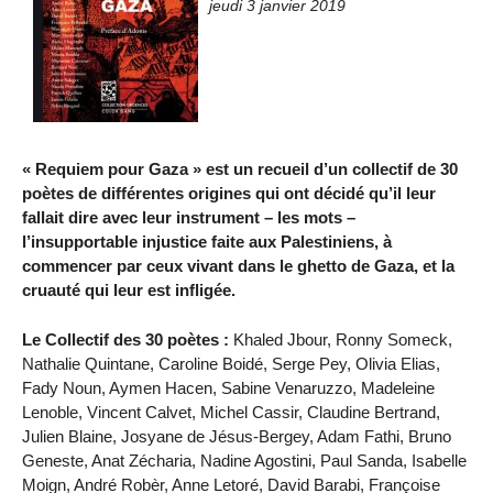
jeudi 3 janvier 2019
« Requiem pour Gaza » est un recueil d’un collectif de 30
poètes de différentes origines qui ont décidé qu’il leur
fallait dire avec leur instrument – les mots –
l’insupportable injustice faite aux Palestiniens, à
commencer par ceux vivant dans le ghetto de Gaza, et la
cruauté qui leur est infligée.
Le Collectif des 30 poètes :
Khaled Jbour, Ronny Someck,
Nathalie Quintane, Caroline Boidé, Serge Pey, Olivia Elias,
Fady Noun, Aymen Hacen, Sabine Venaruzzo, Madeleine
Lenoble, Vincent Calvet, Michel Cassir, Claudine Bertrand,
Julien Blaine, Josyane de Jésus-Bergey, Adam Fathi, Bruno
Geneste, Anat Zécharia, Nadine Agostini, Paul Sanda, Isabelle
Moign, André Robèr, Anne Letoré, David Barabi, Françoise