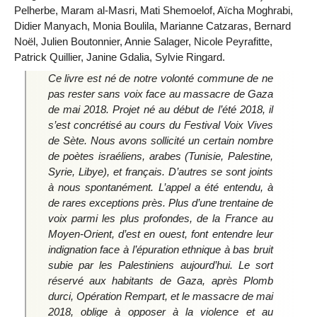
Pelherbe, Maram al-Masri, Mati Shemoelof, Aïcha Moghrabi,
Didier Manyach, Monia Boulila, Marianne Catzaras, Bernard
Noël, Julien Boutonnier, Annie Salager, Nicole Peyrafitte,
Patrick Quillier, Janine Gdalia, Sylvie Ringard.
Ce livre est né de notre volonté commune de ne
pas rester sans voix face au massacre de Gaza
de mai 2018. Projet né au début de l’été 2018, il
s’est concrétisé au cours du Festival Voix Vives
de Sète. Nous avons sollicité un certain nombre
de poètes israéliens, arabes (Tunisie, Palestine,
Syrie, Libye), et français. D’autres se sont joints
à nous spontanément. L’appel a été entendu, à
de rares exceptions près. Plus d’une trentaine de
voix parmi les plus profondes, de la France au
Moyen-Orient, d’est en ouest, font entendre leur
indignation face à l’épuration ethnique à bas bruit
subie par les Palestiniens aujourd’hui. Le sort
réservé aux habitants de Gaza, après Plomb
durci, Opération Rempart, et le massacre de mai
2018, oblige à opposer à la violence et au