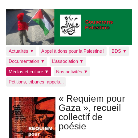
Actualités ▼
Appel à dons pour la Palestine !
BDS ▼
Documentation ▼
L’association ▼
Médias et culture ▼
Nos activités ▼
Pétitions, tribunes, appels...
« Requiem pour
Gaza », recueil
collectif de
poésie