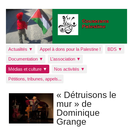
Actualités ▼
Appel à dons pour la Palestine !
BDS ▼
Documentation ▼
L’association ▼
Médias et culture ▼
Nos activités ▼
Pétitions, tribunes, appels...
« Détruisons le
mur » de
Dominique
Grange