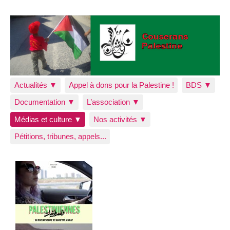
Actualités ▼
Appel à dons pour la Palestine !
BDS ▼
Documentation ▼
L’association ▼
Médias et culture ▼
Nos activités ▼
Pétitions, tribunes, appels...