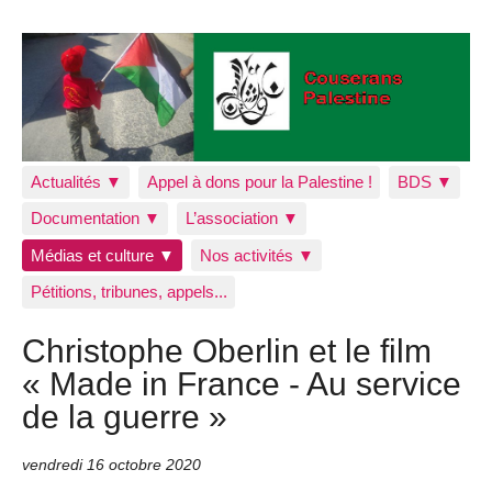
Actualités ▼
Appel à dons pour la Palestine !
BDS ▼
Documentation ▼
L’association ▼
Médias et culture ▼
Nos activités ▼
Pétitions, tribunes, appels...
Christophe Oberlin et le film
« Made in France - Au service
de la guerre »
vendredi 16 octobre 2020