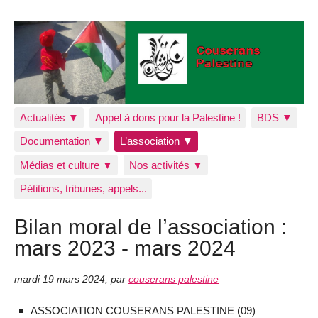
Actualités ▼
Appel à dons pour la Palestine !
BDS ▼
Documentation ▼
L’association ▼
Médias et culture ▼
Nos activités ▼
Pétitions, tribunes, appels...
Bilan moral de l’association :
mars 2023 - mars 2024
mardi 19 mars 2024
,
par
couserans palestine
ASSOCIATION COUSERANS PALESTINE (09)