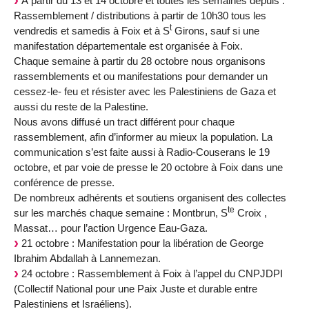
À partir du 13 et 14 octobre et toutes les semaines depuis :
Rassemblement / distributions à partir de 10h30 tous les
t
vendredis et samedis à Foix et à S
Girons, sauf si une
manifestation départementale est organisée à Foix.
Chaque semaine à partir du 28 octobre nous organisons
rassemblements et ou manifestations pour demander un
cessez-le- feu et résister avec les Palestiniens de Gaza et
aussi du reste de la Palestine.
Nous avons diffusé un tract différent pour chaque
rassemblement, afin d’informer au mieux la population. La
communication s’est faite aussi à Radio-Couserans le 19
octobre, et par voie de presse le 20 octobre à Foix dans une
conférence de presse.
De nombreux adhérents et soutiens organisent des collectes
te
sur les marchés chaque semaine : Montbrun, S
Croix ,
Massat… pour l’action Urgence Eau-Gaza.
21 octobre : Manifestation pour la libération de George
Ibrahim Abdallah à Lannemezan.
24 octobre : Rassemblement à Foix à l’appel du CNPJDPI
(Collectif National pour une Paix Juste et durable entre
Palestiniens et Israéliens).