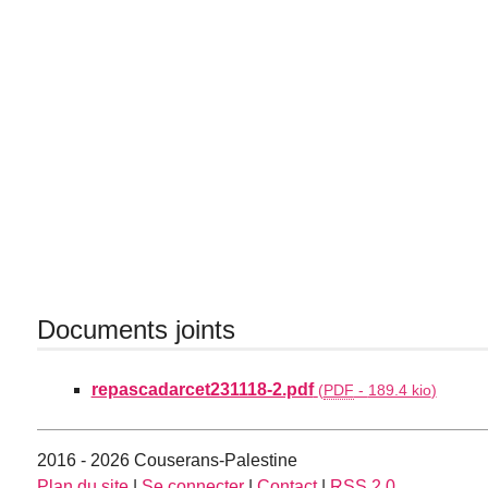
Documents joints
repascadarcet231118-2.pdf
(
PDF
-
189.4 kio
)
2016 - 2026 Couserans-Palestine
Plan du site
|
Se connecter
|
Contact
|
RSS 2.0