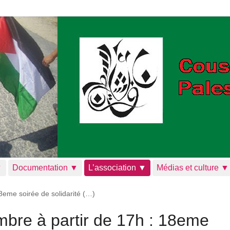
▼
Documentation ▼
L’association ▼
Médias et culture ▼
8eme soirée de solidarité (…)
bre à partir de 17h : 18eme