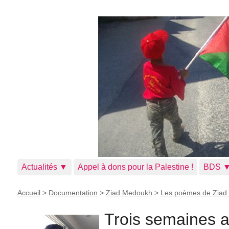
Actualités ▼
Appel à dons pour la Palestine !
BDS 
Accueil
>
Documentation
>
Ziad Medoukh
>
Les poèmes de Ziad
Trois semaines a