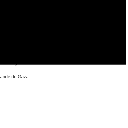
ques sanglantes contre la bande de Gaza
a bande de Gaza