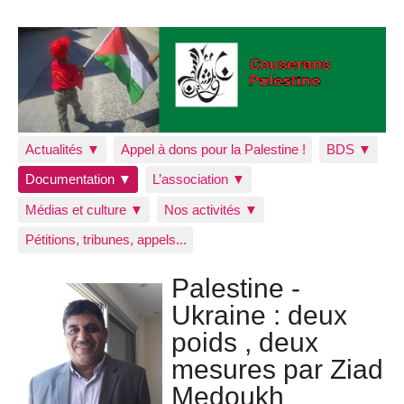
Actualités ▼
Appel à dons pour la Palestine !
BDS ▼
Documentation ▼
L’association ▼
Médias et culture ▼
Nos activités ▼
Pétitions, tribunes, appels...
Palestine -
Ukraine : deux
poids , deux
mesures par Ziad
Medoukh