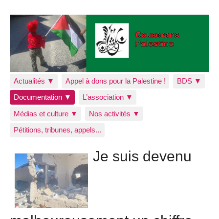
Actualités ▼
Appel à dons pour la Palestine !
BDS ▼
Documentation ▼
L’association ▼
Médias et culture ▼
Nos activités ▼
Pétitions, tribunes, appels...
Je suis devenu