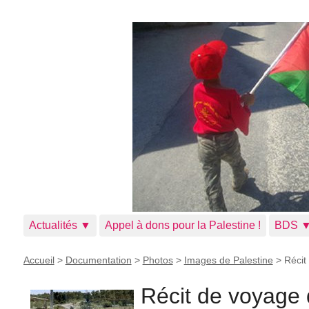
Actualités ▼
Appel à dons pour la Palestine !
BDS 
Accueil
>
Documentation
>
Photos
>
Images de Palestine
>
Récit
Récit de voyage 