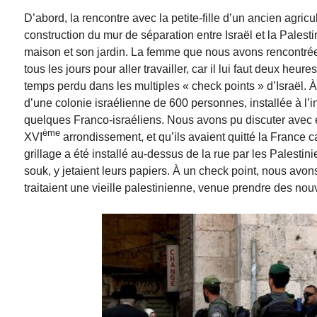
D’abord, la rencontre avec la petite-fille d’un ancien agricult
construction du mur de séparation entre Israël et la Pale
maison et son jardin. La femme que nous avons rencontrée n
tous les jours pour aller travailler, car il lui faut deux heure
temps perdu dans les multiples « check points » d’Israël. 
d’une colonie israélienne de 600 personnes, installée à l’int
quelques Franco-israéliens. Nous avons pu discuter avec eu
ème
XVI
arrondissement, et qu’ils avaient quitté la France c
grillage a été installé au-dessus de la rue par les Palestin
souk, y jetaient leurs papiers. À un check point, nous avo
traitaient une vieille palestinienne, venue prendre des no