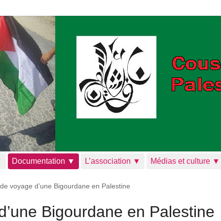
▼
Documentation ▼
L’association ▼
Médias et culture ▼
 de voyage d’une Bigourdane en Palestine
d’une Bigourdane en Palestine