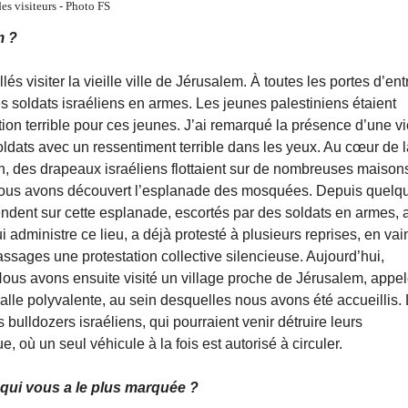
es visiteurs - Photo FS
m ?
 visiter la vieille ville de Jérusalem. À toutes les portes d’ent
es soldats israéliens en armes. Les jeunes palestiniens étaient
on terrible pour ces jeunes. J’ai remarqué la présence d’une vie
oldats avec un ressentiment terrible dans les yeux. Au cœur de l
ien, des drapeaux israéliens flottaient sur de nombreuses maison
. Nous avons découvert l’esplanade des mosquées. Depuis quelq
endent sur cette esplanade, escortés par des soldats en armes, 
i administre ce lieu, a déjà protesté à plusieurs reprises, en vai
ages une protestation collective silencieuse. Aujourd’hui,
Nous avons ensuite visité un village proche de Jérusalem, appe
alle polyvalente, au sein desquelles nous avons été accueillis.
bulldozers israéliens, qui pourraient venir détruire leurs
, où un seul véhicule à la fois est autorisé à circuler.
 qui vous a le plus marquée ?