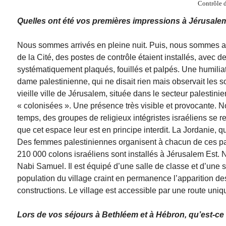
Contrôle d
Quelles ont été vos premières impressions à Jérusale
Nous sommes arrivés en pleine nuit. Puis, nous sommes allés
de la Cité, des postes de contrôle étaient installés, avec d
systématiquement plaqués, fouillés et palpés. Une humiliati
dame palestinienne, qui ne disait rien mais observait les s
vieille ville de Jérusalem, située dans le secteur palestin
« colonisées ». Une présence très visible et provocante
temps, des groupes de religieux intégristes israéliens se r
que cet espace leur est en principe interdit. La Jordanie, qu
Des femmes palestiniennes organisent à chacun de ces pass
210 000 colons israéliens sont installés à Jérusalem Est. 
Nabi Samuel. Il est équipé d’une salle de classe et d’une s
population du village craint en permanence l’apparition des 
constructions. Le village est accessible par une route unique
Lors de vos séjours à Bethléem et à Hébron, qu’est-ce