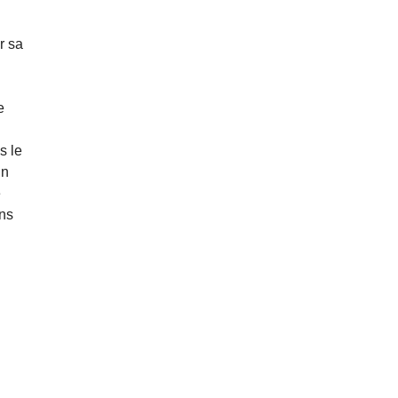
r sa
e
s le
un
e
ens