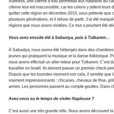
Autrefois, une citerne d’eau permettait aux habitants du 
citerne leur est inaccessible, car les colons y jettent leurs
quitter cette région en décembre 2015, sous prétexte que ce s
plusieurs générations, et il refuse de partir. J’ai été mar
régions que nous avons visitées. Ce mur a pourtant été décl
Vous avez ensuite été à Sabastya, puis à Tulkarem…
À Sabastya, nous avons été hébergés dans des chambres d’
jeunes qui pratiquent la musique et la danse folklorique. 
nous avons effectué un aller-retour pour Tulkarem. C’est da
travailler en Israël. Ils doivent passer un premier check poi
Depuis que les touristes viennent voir cela, il semble que 
vraiment impressionnants : chicanes, chevaux de frise, grill
armes. Les personnes passent au compte-gouttes. Dans cha
Avez-vous eu le temps de visiter Naplouse ?
C’est aussi une très grande ville. Nous avons découvert la