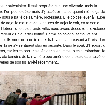
eur palestinien. Il était propriétaire d’une oliveraie, mais la
stine l’empêche désormais d’y accéder. Il a pu quand même garde
ous a parlé de sa mère, professeur. Elle doit se lever à l’aube
s de trajet le matin et deux heures de trajet le soir, en raison du
À Hébron, une très grande ville, nous avons découvert l’existenc
érieur d’un quartier fortifié. Parmi les colons, se trouvaient
x. Ils nous ont confié qu’ils habitaient auparavant à Paris, dan
ar ils ne s’y sentaient plus en sécurité. Dans le souk d’Hébron, 
iens, car les colons, installés dans les immeubles surplombant l
ns été témoins de la manière peu amène dont les soldats israéli
uvelles de son fils arrêté récemment…