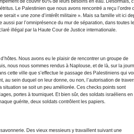
campement de couvrir 60% de leurs besoins en eau. Désormais, c
 détritus. Le Palestinien que nous avons rencontré a reçu l’ordre 
erait « une zone d’intérêt militaire ». Mais sa famille vit ici de
quée aussi par l’omniprésence du mur de séparation, dans toutes l
aré illégal par la Haute Cour de Justice internationale.
hôtes. Nous avons eu le plaisir de rencontrer un groupe de
Puis, nous nous sommes rendus à Naplouse, et de là, sur la jour
ns cette ville que s’effectue le passage des Palestiniens qui vo
nt, au sein duquel on leur donne, ou non, l’autorisation de traver
la situation se soit un peu améliorée. Ces checks points sont
ages, portes à tourniquet. Et bien sûr, des soldats israéliens en
que guérite, deux soldats contrôlent les papiers.
 savonnerie. Des vieux messieurs y travaillent suivant une