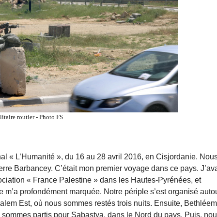
itaire routier - Photo FS
rnal « L’Humanité », du 16 au 28 avril 2016, en Cisjordanie. Nou
erre Barbancey. C’était mon premier voyage dans ce pays. J’av
sociation « France Palestine » dans les Hautes-Pyrénées, et
nce m’a profondément marquée. Notre périple s’est organisé auto
usalem Est, où nous sommes restés trois nuits. Ensuite, Bethléem
s sommes partis pour Sabastya, dans le Nord du pays. Puis, no