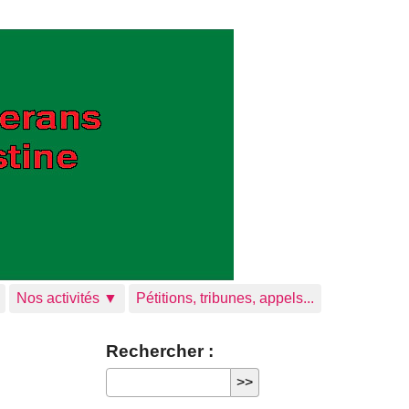
Nos activités ▼
Pétitions, tribunes, appels...
Rechercher :