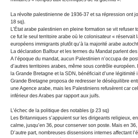
La révolte palestinienne de 1936-37 et sa répression ont jo
18 sq).
L’État arabe palestinien en pleine formation se vit refuser to
ce fut le seul territoire arabe où le colonisateur « réservait
européens immigrants plutôt qu’à la majorité arabe autoch
La déclaration Balfour et les termes du Mandat parlent des 
A l’époque du mandat, aucun Palestinien n’occupa de poste
d’autres territoires arabes, même sous contrôle européen. I
la Grande Bretagne et la SDN, bénéficiait d’une légitimité i
Grande Bretagne proposa de redresser le déséquilibre en
une Agence arabe, mais les Palestiniens refusèrent car cela
inférieur des Arabes par rapport aux juifs.
L’échec de la politique des notables (p 23 sq)
Les Britanniques s’appuient sur les dirigeants religieux, en 
calme, jusqu’en 36, pour conserver son poste. Mais en 36, il
D’autre part, nombreuses dissensions internes affectant l’él