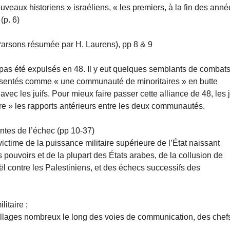
eaux historiens » israéliens, « les premiers, à la fin des anné
(p. 6)
 Parsons résumée par H. Laurens), pp 8 & 9
t pas été expulsés en 48. Il y eut quelques semblants de combats
 présentés comme « une communauté de minoritaires » en butte
vec les juifs. Pour mieux faire passer cette alliance de 48, les j
re » les rapports antérieurs entre les deux communautés.
entes de l’échec (pp 10-37)
 victime de la puissance militaire supérieure de l’État naissant
ds pouvoirs et de la plupart des États arabes, de la collusion de
ël contre les Palestiniens, et des échecs successifs des
itaire ;
villages nombreux le long des voies de communication, des chef