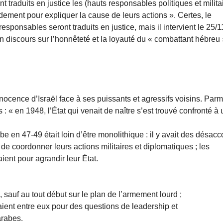
t traduits en justice les (hauts responsables politiques et milita
ment pour expliquer la cause de leurs actions ». Certes, le
onsables seront traduits en justice, mais il intervient le 25/1
son discours sur l’honnêteté et la loyauté du « combattant hébreu 
innocence d’Israël face à ses puissants et agressifs voisins. Parm
: « en 1948, l’État qui venait de naître s’est trouvé confronté à
rabe en 47-49 était loin d’être monolithique : il y avait des désac
 de coordonner leurs actions militaires et diplomatiques ; les
ient pour agrandir leur État.
, sauf au tout début sur le plan de l’armement lourd ;
aient entre eux pour des questions de leadership et
arabes.