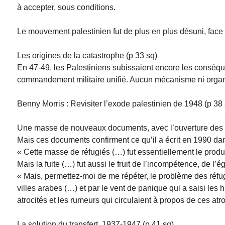
à accepter, sous conditions.
Le mouvement palestinien fut de plus en plus désuni, face 
Les origines de la catastrophe (p 33 sq)
En 47-49, les Palestiniens subissaient encore les conséqu
commandement militaire unifié. Aucun mécanisme ni organi
Benny Morris : Revisiter l’exode palestinien de 1948 (p 38 
Une masse de nouveaux documents, avec l’ouverture des arc
Mais ces documents confirment ce qu’il a écrit en 1990 da
« Cette masse de réfugiés (…) fut essentiellement le produit
Mais la fuite (…) fut aussi le fruit de l’incompétence, de l’é
« Mais, permettez-moi de me répéter, le problème des réfug
villes arabes (…) et par le vent de panique qui a saisi les h
atrocités et les rumeurs qui circulaient à propos de ces atro
La solution du transfert, 1937-1947 (p.41 sq)