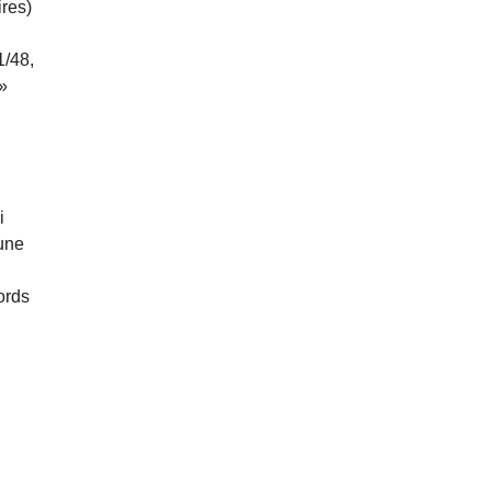
ires)
1/48,
»
i
 une
cords