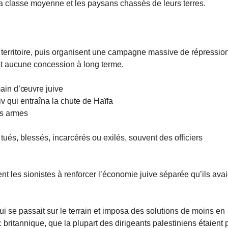
ls, la classe moyenne et les paysans chassés de leurs terres.
 territoire, puis organisent une campagne massive de répression
nt aucune concession à long terme.
main d’œuvre juive
iv qui entraîna la chute de Haïfa
des armes
ués, blessés, incarcérés ou exilés, souvent des officiers
nt les sionistes à renforcer l’économie juive séparée qu’ils avai
i se passait sur le terrain et imposa des solutions de moins en
nc britannique, que la plupart des dirigeants palestiniens étaient 