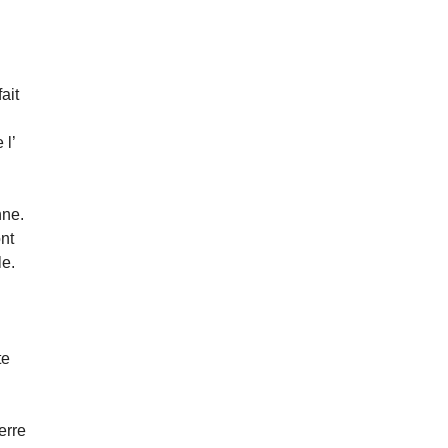
ait
 l’
nne.
nt
le.
te
erre