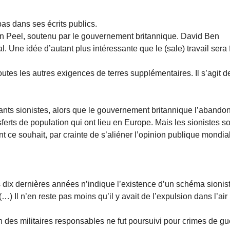
pas dans ses écrits publics.
on Peel, soutenu par le gouvernement britannique. David Ben
Une idée d’autant plus intéressante que le (sale) travail sera f
outes les autres exigences de terres supplémentaires. Il s’agit de
eants sionistes, alors que le gouvernement britannique l’abando
sferts de population qui ont lieu en Europe. Mais les sionistes so
 ce souhait, par crainte de s’aliéner l’opinion publique mondia
s dix dernières années n’indique l’existence d’un schéma sionis
) Il n’en reste pas moins qu’il y avait de l’expulsion dans l’air
n des militaires responsables ne fut poursuivi pour crimes de gu