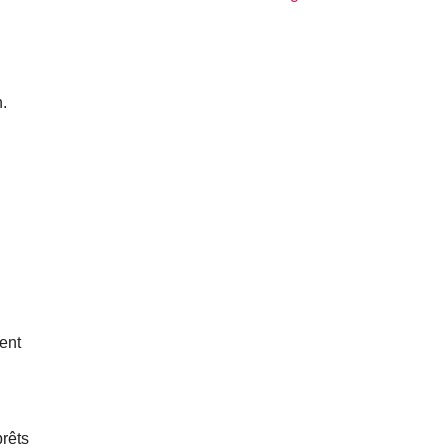
.
ent
prêts