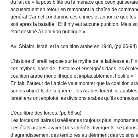
du fait de « la possibilité ou la menace que ceux qui seraien
accuseraient en retour en remontant la chaîne de commande
général Carmel condamne ces crimes et annonce que les resp
soit après la bataille ! Et il n’y eut aucune punition. Mais 
était destiné à l’opinion publique ».
Avi Shlaim, Israël et la coalition arabe en 1948, (pp 66-94)
L’histoire d’Israël repose sur le mythe de la faiblesse et l’
ces mythes, base de l’histoire et enseignés dans les écoles 
coalition arabe monolithique et implacablement hostile ».
En fait, l’auteur de l’article veut montrer que la coalition a
sur les objectifs de la guerre ; les Arabes furent incapables
Israéliens ont exploité les divisions arabes qu’ils connaissa
L’équilibre des forces, (pp 68 sq)
Les forces militaires israéliennes toujours plus importantes
Les états arabes avaient des intérêts divergents, se jalous
d’agrandissement des territoires au détriment des voisins 