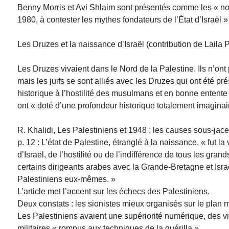
Benny Morris et Avi Shlaim sont présentés comme les « nouv
1980, à contester les mythes fondateurs de l’État d’Israël » 
Les Druzes et la naissance d’Israël (contribution de Laila
Les Druzes vivaient dans le Nord de la Palestine. Ils n’on
mais les juifs se sont alliés avec les Druzes qui ont été
historique à l’hostilité des musulmans et en bonne entente a
ont « doté d’une profondeur historique totalement imaginai
R. Khalidi, Les Palestiniens et 1948 : les causes sous-jac
p. 12 : L’état de Palestine, étranglé à la naissance, « fut la
d’Israël, de l’hostilité ou de l’indifférence de tous les gran
certains dirigeants arabes avec la Grande-Bretagne et Isra
Palestiniens eux-mêmes. »
L’article met l’accent sur les échecs des Palestiniens.
Deux constats : les sionistes mieux organisés sur le plan mil
Les Palestiniens avaient une supériorité numérique, des 
militaires « rompus aux techniques de la guérilla ».