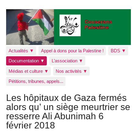
Actualités ▼
Appel à dons pour la Palestine !
BDS ▼
Documentation ▼
L’association ▼
Médias et culture ▼
Nos activités ▼
Pétitions, tribunes, appels...
Les hôpitaux de Gaza fermés
alors qu’ un siège meurtrier se
resserre Ali Abunimah 6
février 2018